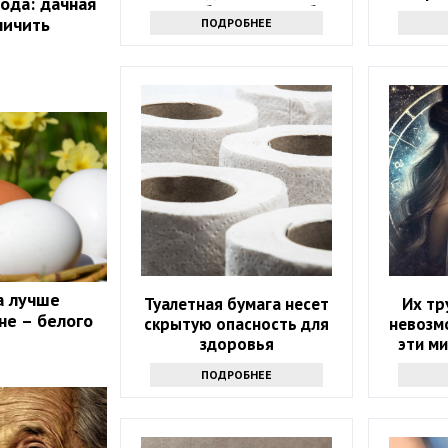
ода: дачная
году: 4 баловня Судьбы
личить
ПОДРОБНЕЕ
а лучше
Туалетная бумага несет
Их тр
не – белого
скрытую опасность для
невозм
здоровья
эти ми
зодиака
ПОДРОБНЕЕ