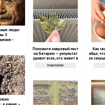
мные люди:
ны 3
дения -
Положите лавровый лист
Как св
на батарею — результат
яйцо, чт
удивит всех, кто живет в
за секун
квартире
основ
ПОДРОБНЕЕ
можно
 а какие –