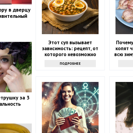
юру в дверцу
ивительный
Этот суп вызывает
Почему
зависимость: рецепт, от
копят 
которого невозможно
всю зим
отказаться
ПОДРОБНЕЕ
етрушку за 3
еальность