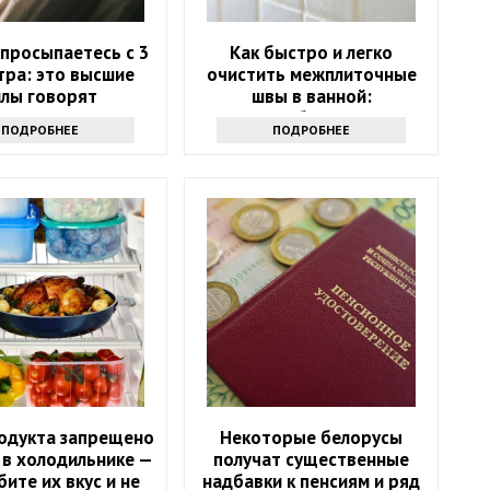
 просыпаетесь с 3
Как быстро и легко
тра: это высшие
очистить межплиточные
илы говорят
швы в ванной:
понадобится соль
ПОДРОБНЕЕ
ПОДРОБНЕЕ
родукта запрещено
Некоторые белорусы
 в холодильнике —
получат существенные
бите их вкус и не
надбавки к пенсиям и ряд