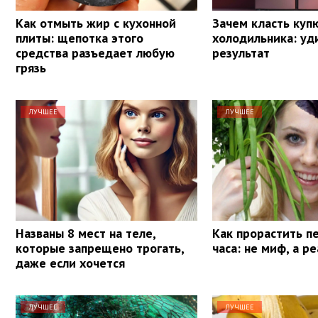
Как отмыть жир с кухонной
Зачем класть куп
плиты: щепотка этого
холодильника: уд
средства разъедает любую
результат
грязь
ЛУЧШЕЕ
ЛУЧШЕЕ
Названы 8 мест на теле,
Как прорастить п
которые запрещено трогать,
часа: не миф, а р
даже если хочется
ЛУЧШЕЕ
ЛУЧШЕЕ