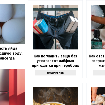
асть яйца
одную воду.
Как погладить вещи без
Как отст
навсегда
утюга: этот лайфхак
сверкат
пригодится при перебоях
жел
с электричеством
ПОДРОБНЕЕ