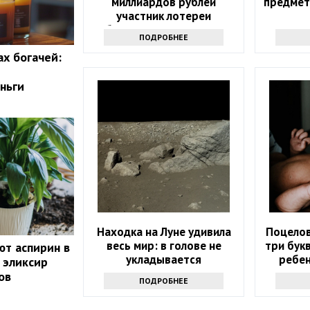
миллиардов рублей
предмет
участник лотереи
объявился через девять
ПОДРОБНЕЕ
месяцев
ах богачей:
ньги
Находка на Луне удивила
Поцелов
весь мир: в голове не
три бук
ют аспирин в
укладывается
ребен
 эликсир
ов
ПОДРОБНЕЕ