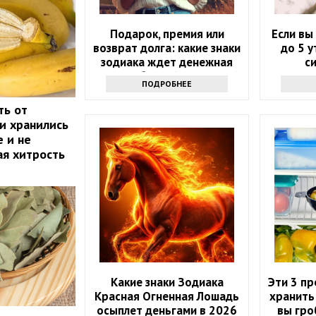
Подарок, премия или
Если вы
возврат долга: какие знаки
до 5 у
зодиака ждет денежная
с
удача в ближайшие 5 дней
ПОДРОБНЕЕ
ть от
ни хранились
 и не
ая хитрость
Какие знаки Зодиака
Эти 3 п
Красная Огненная Лошадь
хранить
осыплет деньгами в 2026
вы гро