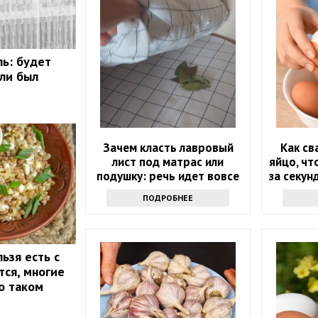
ль: будет
сли был
Зачем класть лавровый
Как св
лист под матрас или
яйцо, чт
подушку: речь идет вовсе
за секун
не о примете
основ
ПОДРОБНЕЕ
ьзя есть с
тся, многие
о таком