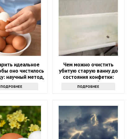
арить идеальное
Чем можно очистить
обы оно чистилось
убитую старую ванну до
ду: научный метод,
состояния конфетки:
анный на физике
дешевый способ спасти
ПОДРОБНЕЕ
ПОДРОБНЕЕ
санузел