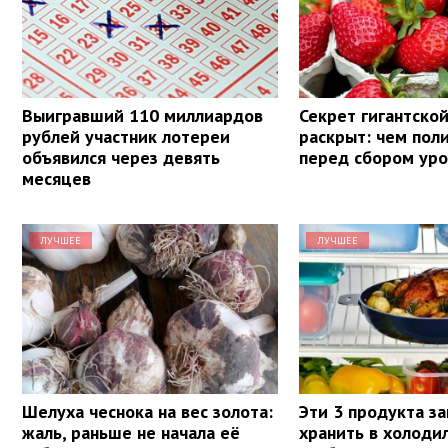
Выигравший 110 миллиардов
Секрет гигантско
рублей участник лотереи
раскрыт: чем пол
объявился через девять
перед сбором ур
месяцев
ЛУЧШЕЕ
ЛУЧШЕЕ
Шелуха чеснока на вес золота:
Эти 3 продукта з
жаль, раньше не начала её
хранить в холоди