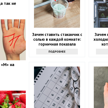
а так не
Зачем ставить стаканчик с
Зачем 
солью в каждой комнате:
холодил
горничная показала
ко
простую хитрость
ПОДРОБНЕЕ
 «М» на