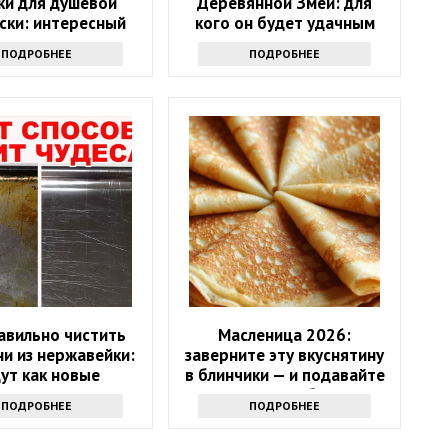
ки для душевой
Деревянной Змеи: для
ски: интересный
кого он будет удачным
к - вам точно
ПОДРОБНЕЕ
ПОДРОБНЕЕ
ся его повторить
авильно чистить
Масленица 2026:
и из нержавейки:
заверните эту вкуснятину
ут как новые
в блинчики — и подавайте
как главное блюдо
ПОДРОБНЕЕ
ПОДРОБНЕЕ