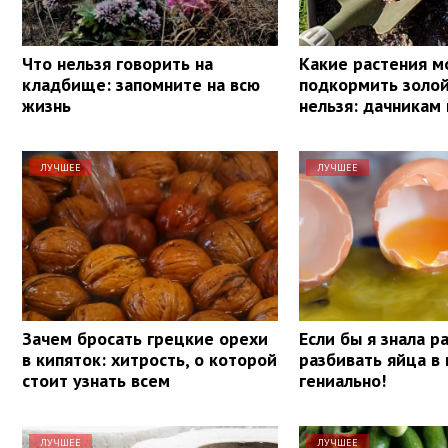
Что нельзя говорить на
Какие растения 
кладбище: запомните на всю
подкормить золой,
жизнь
нельзя: дачникам 
ЛУЧШЕЕ
ЛУЧШЕЕ
Зачем бросать грецкие орехи
Если бы я знала р
в кипяток: хитрость, о которой
разбивать яйца в 
стоит узнать всем
гениально!
ЛУЧШЕЕ
ЛУЧШЕЕ