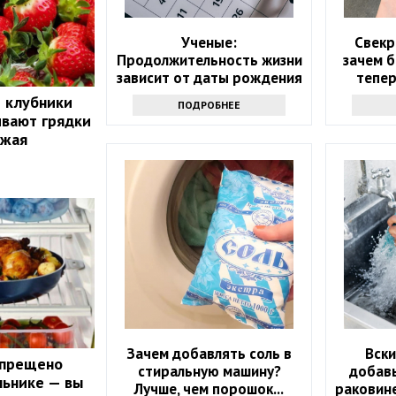
Ученые:
Свекр
Продолжительность жизни
зачем б
зависит от даты рождения
тепер
й клубники
ПОДРОБНЕЕ
ивают грядки
ожая
Зачем добавлять соль в
Вски
апрещено
стиральную машину?
добавь
льнике — вы
Лучше, чем порошок...
раковине