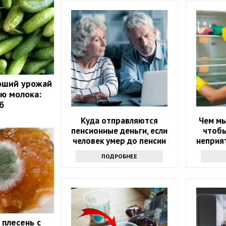
роший урожай
ю молока:
б
Куда отправляются
Чем мы
пенсионные деньги, если
чтобы
человек умер до пенсии
неприят
ПОДРОБНЕЕ
 плесень с