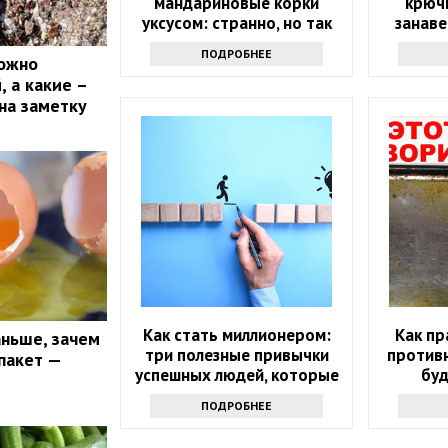
мандариновые корки
крюч
уксусом: странно, но так
занаве
поступают многие
трю
ПОДРОБНЕЕ
можно
захочет
 а какие –
на заметку
Как стать миллионером:
Как пр
аньше, зачем
три полезные привычки
противн
пакет —
успешных людей, которые
буд
помогут и вам
ПОДРОБНЕЕ